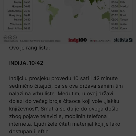
Ovo je rang lista:
I
NDIJA, 10:42
Indijci u prosjeku provedu 10 sati i 42 minute
sedmično čitajući, pa se ova država samim tim
nalazi na vrhu liste. Međutim, u ovoj državi
dolazi do većeg broja čitaoca koji vole ,,lakšu
književnost“. Smatra se da je do ovoga došlo
zbog pojave televizije, mobilnih telefona i
interneta. Ljudi žele čitati materijal koji je lako
dostupan i jeftin.