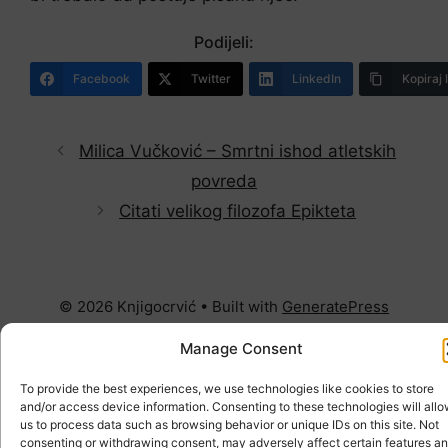
Podijeli:
Facebook
Twitter
LinkedIn
Kopiraj 
Milica Vučković – Smrtni ishod atletskih
povreda
Citati velikog filozofa Epikteta
© 2026 Knjigocrvić
• Built with
GeneratePress
Manage Consent
To provide the best experiences, we use technologies like cookies to store
and/or access device information. Consenting to these technologies will all
us to process data such as browsing behavior or unique IDs on this site. Not
consenting or withdrawing consent, may adversely affect certain features a