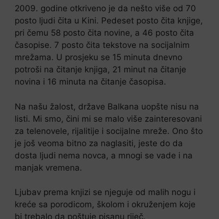
2009. godine otkriveno je da nešto više od 70
posto ljudi čita u Kini. Pedeset posto čita knjige,
pri čemu 58 posto čita novine, a 46 posto čita
časopise. 7 posto čita tekstove na socijalnim
mrežama. U prosjeku se 15 minuta dnevno
potroši na čitanje knjiga, 21 minut na čitanje
novina i 16 minuta na čitanje časopisa.
Na našu žalost, države Balkana uopšte nisu na
listi. Mi smo, čini mi se malo više zainteresovani
za telenovele, rijalitije i socijalne mreže. Ono što
je još veoma bitno za naglasiti, jeste do da
dosta ljudi nema novca, a mnogi se vade i na
manjak vremena.
Ljubav prema knjizi se njeguje od malih nogu i
kreće sa porodicom, školom i okruženjem koje
bi trebalo da poštuje pisanu riječ.