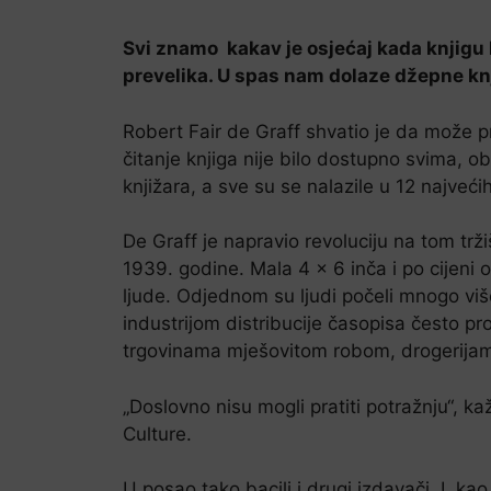
Svi znamo kakav je osjećaj kada knjigu 
prevelika. U spas nam dolaze džepne knj
Robert Fair de Graff shvatio je da može pro
čitanje knjiga nije bilo dostupno svima, 
knjižara, a sve su se nalazile u 12 najveć
De Graff je napravio revoluciju na tom tr
1939. godine. Mala 4 x 6 inča i po cijeni o
ljude. Odjednom su ljudi počeli mnogo više
industrijom distribucije časopisa često p
trgovinama mješovitom robom, drogerijama
„Doslovno nisu mogli pratiti potražnju“, ka
Culture.
U posao tako bacili i drugi izdavači. I, ka