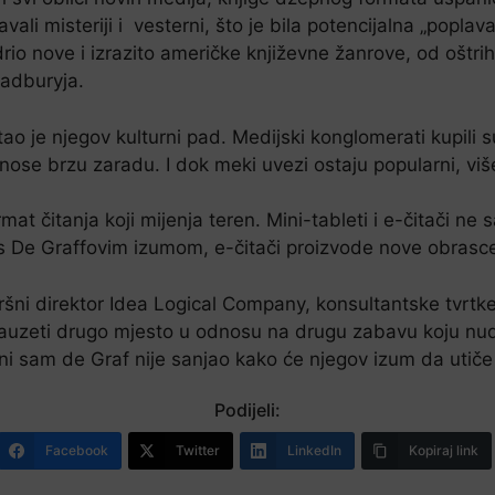
avali misteriji i vesterni, što je bila potencijalna „poplava
edrio nove i izrazito američke književne žanrove, od oštri
radburyja.
tao je njegov kulturni pad. Medijski konglomerati kupili 
donose brzu zaradu. I dok meki uvezi ostaju popularni, više
mat čitanja koji mijenja teren. Mini-tableti i e-čitači 
 s De Graffovim izumom, e-čitači proizvode nove obrasce,
vršni direktor Idea Logical Company, konsultantske tvrtke
auzeti drugo mjesto u odnosu na drugu zabavu koju nude n
a ni sam de Graf nije sanjao kako će njegov izum da utič
Podijeli:
Facebook
Twitter
LinkedIn
Kopiraj link