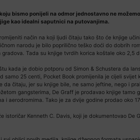
koju bismo ponijeli na odmor jednostavno ne možemo da
ige kao idealni saputnici na putovanjima.
mijeniti način na koji ljudi čitaju tako što će knjige uči
običnom narodu je bilo poprilično teško doći do dobrih r
ih gradova. Tada su knjige tvrdih korica koštale oko 2,5 
žištu kada je dobio potporu od Simon & Schustera da lan
d samo 25 centi, Pocket Book promijenila je cijeli svijet
 da čitaju, jer su knjige bile, ne samo jeftine, nego i p
rožetom gangsterima, De Graff je prodavao knjige tamo gd
 i aerodromima. Tako je za dvije godine prodao oko 17 
že istoričar Kenneth C. Davis, koji je dokumentovao De Gr
o i svi oblici novih medija, knjige džepnog formata uspani