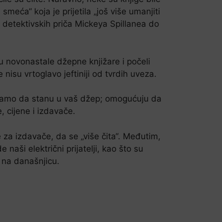
 smeća“ koja je prijetila „još više umanjiti
h detektivskih priča Mickeya Spillanea do
su novonastale džepne knjižare i počeli
 nisu vrtoglavo jeftiniji od tvrdih uveza.
ne samo da stanu u vaš džep; omogućuju da
 cijene i izdavače.
 za izdavače, da se „više čita“. Međutim,
aši električni prijatelji, kao što su
e na današnjicu.