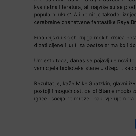
kvalitetna literatura, ali najviše su se prod
popularni ukus“. Ali nemir je također iznj
cerebralne znanstvene fantastike Raya B
Financijski uspjeh knjiga mekih kroica pos
dizati cijene i juriti za bestselerima koji 
Umjesto toga, danas se pojavljuje novi for
vam cijela biblioteka stane u džep. I, kao
Rezultat je, kaže Mike Shatzkin, glavni iz
postoji i mogućnost, da bi čitanje moglo z
igrice i socijalne mreže. Ipak, vjerujem d