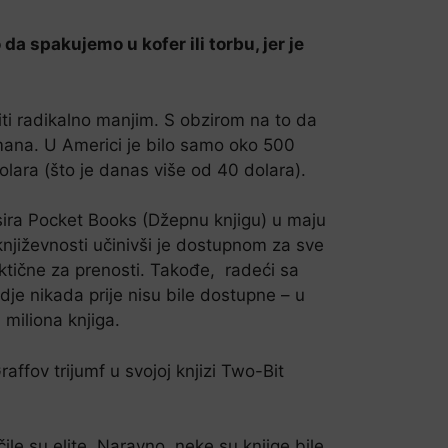
 spakujemo u kofer ili torbu, jer je
niti radikalno manjim. S obzirom na to da
omana. U Americi je bilo samo oko 500
dolara (što je danas više od 40 dolara).
sira Pocket Books (Džepnu knjigu) u maju
 književnosti učinivši je dostupnom za sve
raktične za prenosti. Takođe, radeći sa
je nikada prije nisu bile dostupne – u
miliona knjiga.
affov trijumf u svojoj knjizi Two-Bit
čile su elite. Naravno, neke su knjige bile