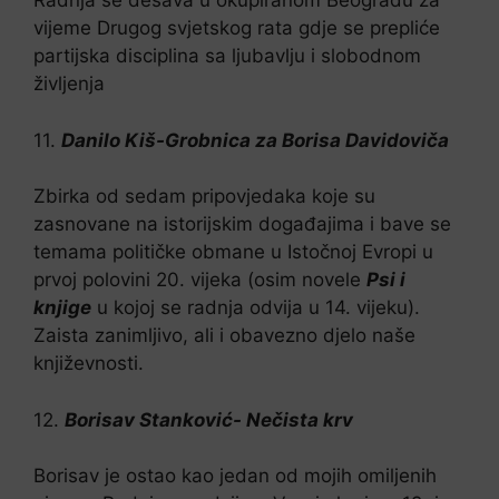
Radnja se dešava u okupiranom Beogradu za
vijeme Drugog svjetskog rata gdje se prepliće
partijska disciplina sa ljubavlju i slobodnom
življenja
11.
Danilo Kiš-Grobnica za Borisa Davidoviča
Zbirka od sedam pripovjedaka koje su
zasnovane na istorijskim događajima i bave se
temama političke obmane u Istočnoj Evropi u
prvoj polovini 20. vijeka (osim novele
Psi i
knjige
u kojoj se radnja odvija u 14. vijeku).
Zaista zanimljivo, ali i obavezno djelo naše
književnosti.
12.
Borisav Stanković- Nečista krv
Borisav je ostao kao jedan od mojih omiljenih