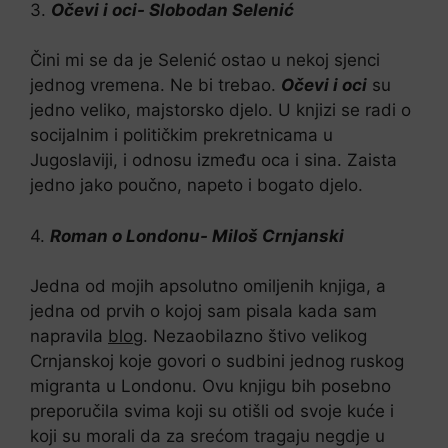
3.
Očevi i oci- Slobodan Selenić
Čini mi se da je Selenić ostao u nekoj sjenci
jednog vremena. Ne bi trebao.
Očevi i oci
su
jedno veliko, majstorsko djelo. U knjizi se radi o
socijalnim i političkim prekretnicama u
Jugoslaviji, i odnosu između oca i sina. Zaista
jedno jako poučno, napeto i bogato djelo.
4.
Roman o Londonu- Miloš Crnjanski
Jedna od mojih apsolutno omiljenih knjiga, a
jedna od prvih o kojoj sam pisala kada sam
napravila
blog
. Nezaobilazno štivo velikog
Crnjanskoj koje govori o sudbini jednog ruskog
migranta u Londonu. Ovu knjigu bih posebno
preporučila svima koji su otišli od svoje kuće i
koji su morali da za srećom tragaju negdje u