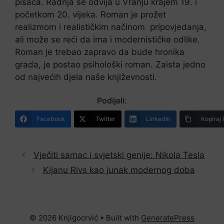
pisaca. Radnja se odvija u Vranju krajem 19. i
početkom 20. vijeka. Roman je prožet
realizmom i realističkim načinom pripovjedanja,
ali može se reći da ima i modernističke odlike.
Roman je trebao zapravo da bude hronika
grada, je postao psihološki roman. Zaista jedno
od najvećih djela naše književnosti.
Podijeli:
Facebook
Twitter
LinkedIn
Kopiraj 
Vječiti samac i svjetski genije: Nikola Tesla
Kijanu Rivs kao junak modernog doba
© 2026 Knjigocrvić
• Built with
GeneratePress