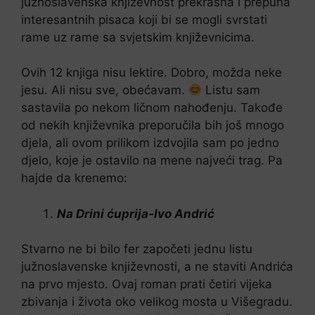
južnoslavenska književnost prekrasna i prepuna
interesantnih pisaca koji bi se mogli svrstati
rame uz rame sa svjetskim književnicima.
Ovih 12 knjiga nisu lektire. Dobro, možda neke
jesu. Ali nisu sve, obećavam.
Listu sam
sastavila po nekom ličnom nahođenju. Takođe
od nekih književnika preporučila bih još mnogo
djela, ali ovom prilikom izdvojila sam po jedno
djelo, koje je ostavilo na mene najveći trag. Pa
hajde da krenemo:
Na Drini ćuprija-Ivo Andrić
Stvarno ne bi bilo fer započeti jednu listu
južnoslavenske književnosti, a ne staviti Andrića
na prvo mjesto. Ovaj roman prati četiri vijeka
zbivanja i života oko velikog mosta u Višegradu.