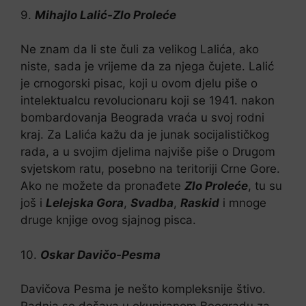
9.
Mihajlo Lalić-Zlo Proleće
Ne znam da li ste čuli za velikog Lalića, ako
niste, sada je vrijeme da za njega čujete. Lalić
je crnogorski pisac, koji u ovom djelu piše o
intelektualcu revolucionaru koji se 1941. nakon
bombardovanja Beograda vraća u svoj rodni
kraj. Za Lalića kažu da je junak socijalističkog
rada, a u svojim djelima najviše piše o Drugom
svjetskom ratu, posebno na teritoriji Crne Gore.
Ako ne možete da pronađete
Zlo Proleće
, tu su
još i
Lelejska Gora
,
Svadba
,
Raskid
i mnoge
druge knjige ovog sjajnog pisca.
10.
Oskar Davičo-Pesma
Davičova Pesma je nešto kompleksnije štivo.