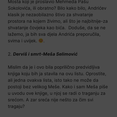
Mosta koji je proslavio Mehmeda Pašu
Sokolovića, ili obratno? Bilo kako bilo, Andrićev
klasik je nezaobilazno štivo za shvatanje
prostora na kojem živimo, ali što je najbitnije-za
shvatanje čovjeka kao bića. Doduše, da se ne
lažemo, ja bih sva djela Andrića preporučila,
svima i uvijek.
.
2.
Derviš i smrt-Meša Selimović
Mislim da je i ovo bila poprilično predvidljiva
knjiga koju bih ja stavila na ovu listu. Oprostite,
ali jedna ovakva lista, isto tako ne može da
postoji bez velikog Meše. Kako i sam Meša piše
u uvodu ove knjige, u njoj se radi o traganju za
srećom. A zar sreća nije nešto za čim svi
tragaju?