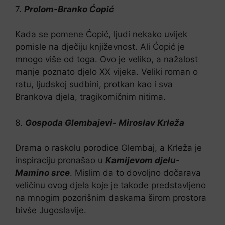
7.
Prolom-Branko Ćopić
Kada se pomene Ćopić, ljudi nekako uvijek
pomisle na dječiju književnost. Ali Ćopić je
mnogo više od toga. Ovo je veliko, a nažalost
manje poznato djelo XX vijeka. Veliki roman o
ratu, ljudskoj sudbini, protkan kao i sva
Brankova djela, tragikomičnim nitima.
8.
Gospoda Glembajevi- Miroslav Krleža
Drama o raskolu porodice Glembaj, a Krleža je
inspiraciju pronašao u
Kamijevom djelu-
Mamino srce
. Mislim da to dovoljno dočarava
veličinu ovog djela koje je takođe predstavljeno
na mnogim pozorišnim daskama širom prostora
bivše Jugoslavije.