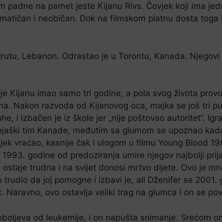
m padne na pamet jeste Kijanu Rivs. Čovjek koji ima jedn
igmatičan i neobičan. Dok na filmskom platnu dosta toga 
utu, Lebanon. Odrastao je u Torontu, Kanada. Njegovi ko
 Kijanu imao samo tri godine, a pola svog života provodi 
dina. Nakon razvoda od Kijanovog oca, majka se još tri p
e, i izbačen je iz škole jer „nije poštovao autoritet“. Igr
ejaški tim Kanade, međutim sa glumom se upoznao kada 
ijek vraćao, kasnije čak i ulogom u filmu Young Blood 19
ć 1993. godine od predoziranja umire njegov najbolji prij
ostaje trudna i na svijet donosi mrtvo dijete. Ovo je mn
 trudio da joj pomogne i izbavi je, ali Dženifer se 2001
 Naravno, ovo ostavlja veliki trag na glumca i on se pov
boljeva od leukemije, i on napušta snimanje. Srećom ona