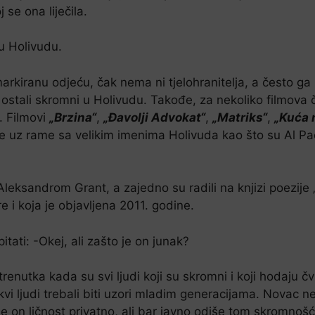
 se ona liječila.
u Holivudu.
arkiranu odjeću, čak nema ni tjelohranitelja, a često g
su ostali skromni u Holivudu. Takođe, za nekoliko filmov
. Filmovi
„Brzina“
,
„Đavolji Advokat“
,
„Matriks“
,
„Kuća n
ame uz rame sa velikim imenima Holivuda kao što su Al P
Aleksandrom Grant, a zajedno su radili na knjizi poezije 
 i koja je objavljena 2011. godine.
itati: -Okej, ali zašto je on junak?
enutka kada su svi ljudi koji su skromni i koji hodaju čvr
akvi ljudi trebali biti uzori mladim generacijama. Novac 
e on ličnost privatno, ali bar javno odiše tom skromno