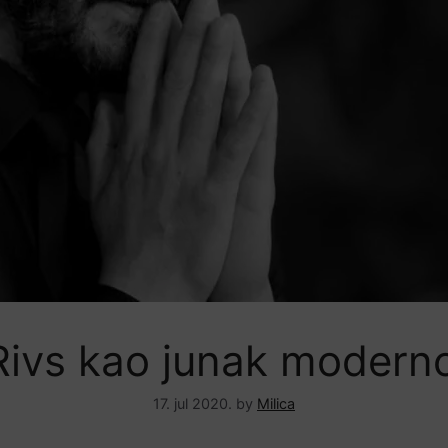
 Rivs kao junak modern
17. jul 2020.
by
Milica