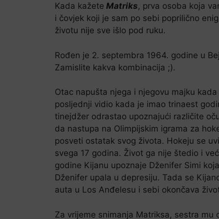
Kada kažete
Matriks
, prva osoba koja va
i čovjek koji je sam po sebi poprilično en
životu nije sve išlo pod ruku.
Rođen je 2. septembra 1964. godine u Bejr
Zamislite kakva kombinacija ;).
Otac napušta njega i njegovu majku kada je
posljednji vidio kada je imao trinaest go
tinejdžer odrastao upoznajući različite očuh
da nastupa na Olimpijskim igrama za hok
posveti ostatak svog života. Hokeju se uv
svega 17 godina. Život ga nije štedio i ve
godine Kijanu upoznaje Dženifer Simi koja 
Dženifer upala u depresiju. Tada se Kijano
auta u Los Anđelesu i sebi okončava život.
Za vrijeme snimanja Matriksa, sestra mu o