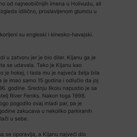
o od najneobičnijih imena u Holivudu, ali
izgleda idilično, proslavljenom glumcu u
rijeni su engleski i kinesko-havajski.
u zatvoru jer je bio diler. Kijanu ga je
uta se udavala. Tako je Kijanu kao
ao je hokej, i tada mu je najveća želja bila
je imao samo 15 godina i odlučio da joj
86. godine. Srednju školu napustio je sa
atelj River Feniks. Nakon toga 1998.
ogo pogodilo ovaj mladi par, pa je
. godine zakucava u nekoliko parkiranih
lači u sebe.
 se oporavlja, a Kijanu najveći dio