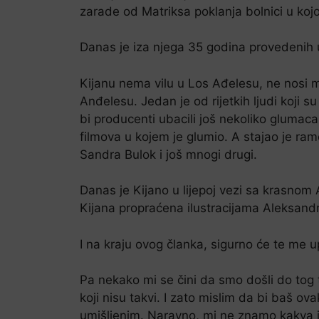
zarade od Matriksa poklanja bolnici u kojoj
Danas je iza njega 35 godina provedenih 
Kijanu nema vilu u Los Ađelesu, ne nosi m
Anđelesu. Jedan je od rijetkih ljudi koji 
bi producenti ubacili još nekoliko glumaca
filmova u kojem je glumio. A stajao je r
Sandra Bulok i još mnogi drugi.
Danas je Kijano u lijepoj vezi sa krasnom 
Kijana propraćena ilustracijama Aleksandre
I na kraju ovog članka, sigurno će te me up
Pa nekako mi se čini da smo došli do tog tr
koji nisu takvi. I zato mislim da bi baš ov
umišljenim. Naravno, mi ne znamo kakva j