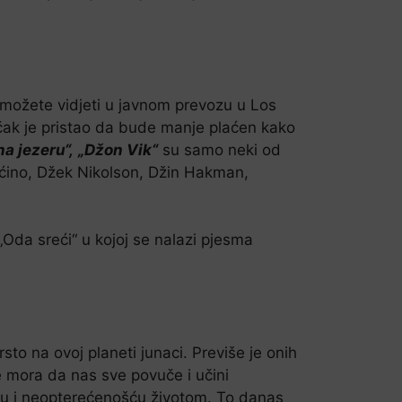
a možete vidjeti u javnom prevozu u Los
a čak je pristao da bude manje plaćen kako
a jezeru“,
„Džon Vik“
su samo neki od
aćino, Džek Nikolson, Džin Hakman,
„Oda sreći“ u kojoj se nalazi pjesma
sto na ovoj planeti junaci. Previše je onih
ne mora da nas sve povuče i učini
šću i neopterećenošću životom. To danas