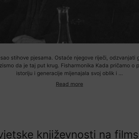
 pisao stihove pjesama. Ostaće njegove riječi, odzvanjati 
zismo da je taj put krug. Fisharmonika Kada pričamo o po
istoriju i generacije mijenajala svoj oblik i …
Read more
vjetske književnosti na fil