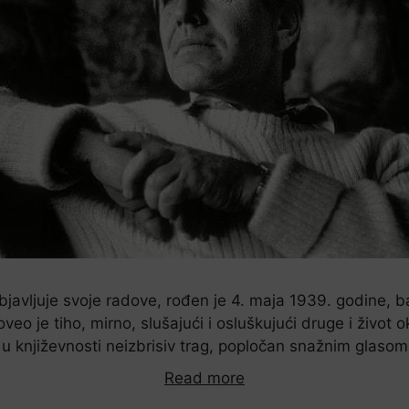
objavljuje svoje radove, rođen je 4. maja 1939. godine, ba
roveo je tiho, mirno, slušajući i osluškujući druge i živo
 u književnosti neizbrisiv trag, popločan snažnim glaso
Read more