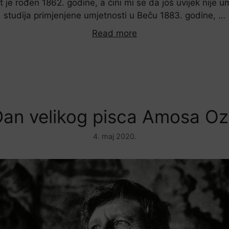
t je rođen 1862. godine, a čini mi se da još uvijek nije 
studija primjenjene umjetnosti u Beču 1883. godine, …
Read more
an velikog pisca Amosa O
4. maj 2020.