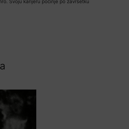
umro. Svoju karijeru počinje po završetku
za