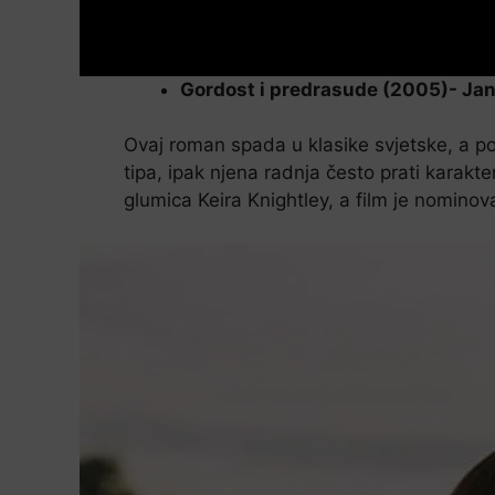
Gordost i predrasude (2005)- Ja
Ovaj roman spada u klasike svjetske, a po
tipa, ipak njena radnja često prati karakt
glumica Keira Knightley, a film je nominova