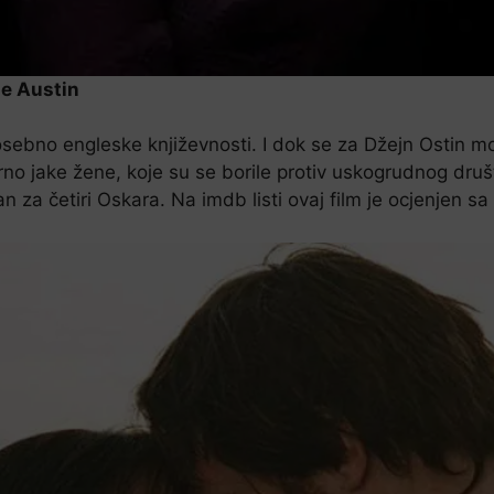
ne Austin
sebno engleske književnosti. I dok se za Džejn Ostin mo
erno jake žene, koje su se borile protiv uskogrudnog druš
n za četiri Oskara. Na imdb listi ovaj film je ocjenjen sa 