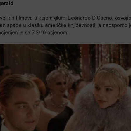
gerald
u velikih filmova u kojem glumi Leonardo DiCaprio, osvoji
n spada u klasiku američke književnosti, a neosporno je 
ocjenjen je sa 7.2/10 ocjenom.