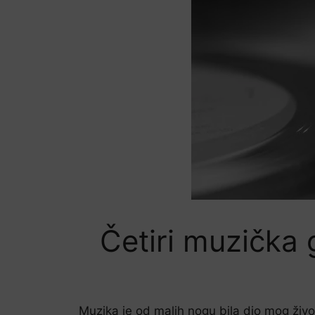
Četiri muzička 
Muzika je od malih nogu bila dio mog život