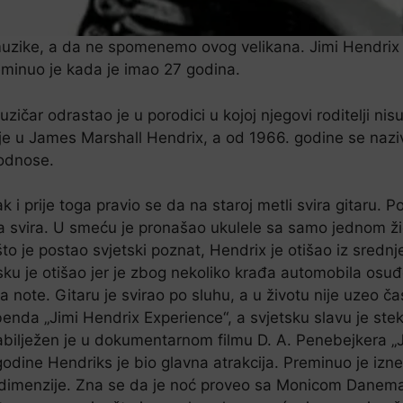
muzike, a da ne spomenemo ovog velikana. Jimi Hendrix 
preminuo je kada je imao 27 godina.
uzičar odrastao je u porodici u kojoj njegovi roditelji n
 je u James Marshall Hendrix, a od 1966. godine se nazi
 odnose.
k i prije toga pravio se da na staroj metli svira gitaru. P
 da svira. U smeću je pronašao ukulele sa samo jednom ži
to je postao svjetski poznat, Hendrix je otišao iz srednje 
jsku je otišao jer je zbog nekoliko krađa automobila osuđ
a note. Gitaru je svirao po sluhu, a u životu nije uzeo č
 benda „Jimi Hendrix Experience“, a svjetsku slavu je s
bilježen je u dokumentarnom filmu D. A. Penebejkera „Ji
ine Hendriks je bio glavna atrakcija. Preminuo je izne
e dimenzije. Zna se da je noć proveo sa Monicom Danem