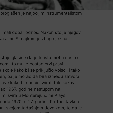
proglašen je najboljim instrumentalistom
isu imali dobar odnos. Nakon što je njegov
va Jimi. S majkom je zbog njezina
ostoje glasine da je tu istu metlu nosio u
com i to mu je postao prvi pravi
škole kako bi se priključio vojsci, i tako
en, pa je morao da bira između zatvora ili
asove kako bi naučio svirati bilo kakav
tekao 1967. godine nastupom na
mi svira u Montereju /Jimi Plays
nada 1970. u 27. godini. Pretpostavke o
an, svojom tadašnjom devojkom, te da je