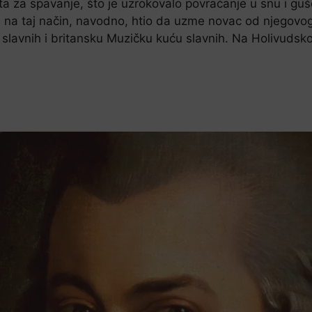
ta za spavanje, što je uzrokovalo povraćanje u snu i guš
e na taj način, navodno, htio da uzme novac od njegovog
slavnih i britansku Muzičku kuću slavnih. Na Holivudsko