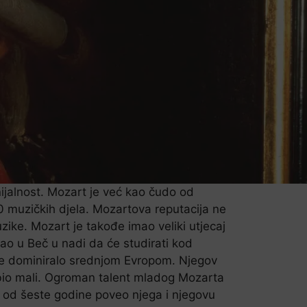
ijalnost. Mozart je već kao čudo od
00 muzičkih djela. Mozartova reputacija ne
zike. Mozart je takođe imao veliki utjecaj
o u Beč u nadi da će studirati kod
 je dominiralo srednjom Evropom. Njegov
š bio mali. Ogroman talent mladog Mozarta
je od šeste godine poveo njega i njegovu