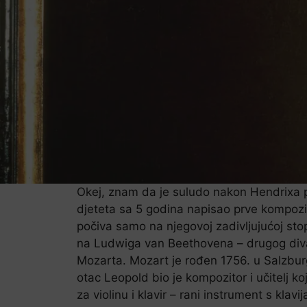
Okej, znam da je suludo nakon Hendrixa p
djeteta sa 5 godina napisao prve kompozic
počiva samo na njegovoj zadivljujućoj stop
na Ludwiga van Beethovena – drugog diva 
Mozarta. Mozart je rođen 1756. u Salzbur
otac Leopold bio je kompozitor i učitelj 
za violinu i klavir – rani instrument s kl