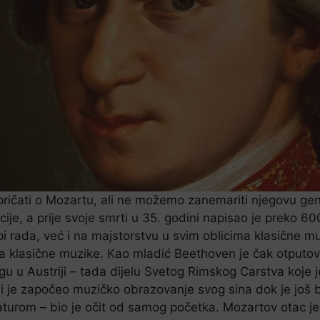
ričati o Mozartu, ali ne možemo zanemariti njegovu gen
ije, a prije svoje smrti u 35. godini napisao je preko 6
i rada, već i na majstorstvu u svim oblicima klasične mu
klasične muzike. Kao mladić Beethoven je čak otputova
gu u Austriji – tada dijelu Svetog Rimskog Carstva koje
koji je započeo muzičko obrazovanje svog sina dok je jo
avijaturom – bio je očit od samog početka. Mozartov otac 