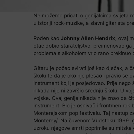
Ne možemo pričati o genijalcima svijeta 
u istoriji rock-muzike, a slavni gitarista 
Rođen kao
Johnny Allen Hendrix
, ovaj m
otac dobio starateljstvo, preimenovao ga
problema s alkoholom vrlo rano prekinuo
Gitaru je počeo svirati još kao dječak, a ča
školu te da je oko nje plesao i pravio se
instrument koji je posjedovao. Prije nego š
nikada nije ni završio srednju školu. U vo
vojske. Ovaj genije nikada nije znao da čit
instrument. Bio je osnivač i frontmen rok
Monterejskom pop festivalu. Taj nastup za
Monterey/. Na čuvenom Vudstoku 1969. god
uzroku njegove smrti poprimile su mitsk