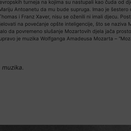
iz evropskih turneja na kojima su nastupali kao čuda od 
Mariju Antoanetu da mu bude supruga. Imao je šestero dj
Thomas i Franz Xaver, nisu se oženili ni imali djecu. Pos
elovati na povećanje opšte inteligencije, što se naziva 
azalo da povremeno slušanje Mozartovih djela jača prosto
i upravo je muzika Wolfganga Amadeusa Mozarta – “Moz
je muzika.