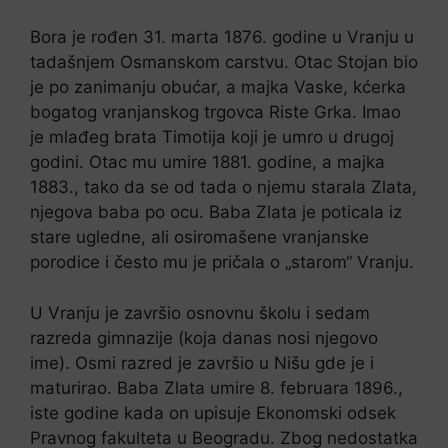
Bora je rođen 31. marta 1876. godine u Vranju u
tadašnjem Osmanskom carstvu. Otac Stojan bio
je po zanimanju obućar, a majka Vaske, kćerka
bogatog vranjanskog trgovca Riste Grka. Imao
je mlađeg brata Timotija koji je umro u drugoj
godini. Otac mu umire 1881. godine, a majka
1883., tako da se od tada o njemu starala Zlata,
njegova baba po ocu. Baba Zlata je poticala iz
stare ugledne, ali osiromašene vranjanske
porodice i često mu je pričala o „starom“ Vranju.
U Vranju je završio osnovnu školu i sedam
razreda gimnazije (koja danas nosi njegovo
ime). Osmi razred je završio u Nišu gde je i
maturirao. Baba Zlata umire 8. februara 1896.,
iste godine kada on upisuje Ekonomski odsek
Pravnog fakulteta u Beogradu. Zbog nedostatka