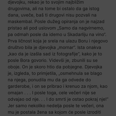
djevojku, rekao je to svojim najbližim
drugovima, ali na tome bi ostalo da ga istog
dana, uveče, baš ti drugovi nisu pozvali na
maskembal. Posle dužeg opiranja on je najzad
pristao ali pod uslovom „Samo da nagvirnemo,
pa odmah posle da idemo u Skadarliju na vino“.
Prva ličnost koja je srela na ulazu Boru i njegovo
društvo bila je djevojka „mornar“. Ista onakva
„kao da je izašla sad iz fotografije“, kako je to
posle Bora govorio. Videvši je, zbunili su se
oboje. On je skoro htio da pobjegne. Djevojka
je, izgleda, to primjetila, „osmehnula se blago
na njega, ponudila mu da ga odvede do
garderobe, i on se pribrao i krenuo za njom, kao
omajan . . . I posle toga, cele večeri nije se
odvajao od nje. . . I do smrti je ostao pokraj nje!“
Jer samo nekoliko nedelja posle te večeri, ona
mu je postala žena sa kojom će posle izroditi