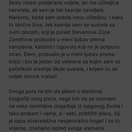
školu nisam pretjerano voljela, jer me učiteljica
nervirala, ali sam je tek kasnije zavoljela.
Naravno, kada sam dobila novu učiteljicu. I kako
to obično biva, tek kasnije sam se susrela sa
ovim piscem, koji je pored Stevanove
Zone
Zamfirove
probudio u meni ljubav prema
nanulama, kaldrmi i izgovoru koji mi je potpuno
stran. Elem, probudio je u meni ljubav prema
knjizi i bio je jedan od velikana sa kojim sam se
početkom srednje škole susrela, i kojem ću se
uvijek iznova vraćati.
Ovoga puta ne bih da pišem o klasičnoj
biografiji ovog pisca, nego bih da se osvrnem
na neke zanimljive događaje iz njegovog života i
tako probam i vama, a i sebi, približiti pisca, čiji
je opus stvaralaštva nevjerovatno bogat i za to
vrijeme, značajno ispred svoga vremena.