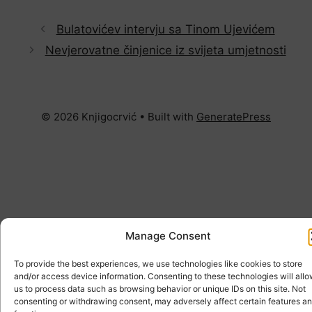
Bulatovićev intervju sa Tinom Ujevićem
Nevjerovatne činjenice iz svijeta umjetnosti
© 2026 Knjigocrvić
• Built with
GeneratePress
Manage Consent
To provide the best experiences, we use technologies like cookies to store
and/or access device information. Consenting to these technologies will all
us to process data such as browsing behavior or unique IDs on this site. Not
consenting or withdrawing consent, may adversely affect certain features a