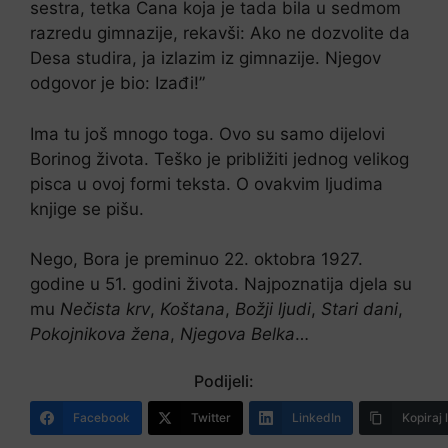
sestra, tetka Cana koja je tada bila u sedmom
razredu gimnazije, rekavši: Ako ne dozvolite da
Desa studira, ja izlazim iz gimnazije. Njegov
odgovor je bio: Izađi!”
Ima tu još mnogo toga. Ovo su samo dijelovi
Borinog života. Teško je približiti jednog velikog
pisca u ovoj formi teksta. O ovakvim ljudima
knjige se pišu.
Nego, Bora je preminuo 22. oktobra 1927.
godine u 51. godini života. Najpoznatija djela su
mu
Nečista krv
,
Koštana
,
Božji ljudi
,
Stari dani
,
Pokojnikova žena
,
Njegova Belka
…
Podijeli:
Facebook
Twitter
LinkedIn
Kopiraj 