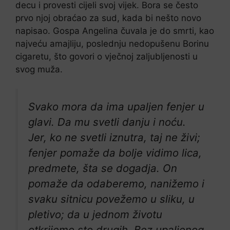
decu i provesti cijeli svoj vijek. Bora se često
prvo njoj obraćao za sud, kada bi nešto novo
napisao. Gospa Angelina čuvala je do smrti, kao
najveću amajliju, poslednju nedopušenu Borinu
cigaretu, što govori o vječnoj zaljubljenosti u
svog muža.
Svako mora da ima upaljen fenjer u
glavi. Da mu svetli danju i noću.
Jer, ko ne svetli iznutra, taj ne živi;
fenjer pomaže da bolje vidimo lica,
predmete, šta se dogadja. On
pomaže da odaberemo, nanižemo i
svaku sitnicu povežemo u sliku, u
pletivo; da u jednom životu
otkrijemo sto drugih. Bez upaljenog