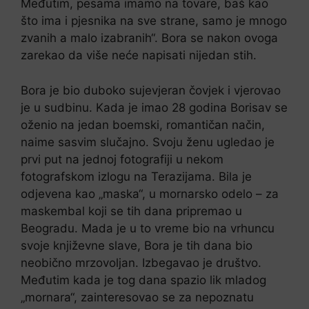
Međutim, pesama imamo na tovare, baš kao
što ima i pjesnika na sve strane, samo je mnogo
zvanih a malo izabranih“. Bora se nakon ovoga
zarekao da više neće napisati nijedan stih.
Bora je bio duboko sujevjeran čovjek i vjerovao
je u sudbinu. Kada je imao 28 godina Borisav se
oženio na jedan boemski, romantičan način,
naime sasvim slučajno. Svoju ženu ugledao je
prvi put na jednoj fotografiji u nekom
fotografskom izlogu na Terazijama. Bila je
odjevena kao „maska“, u mornarsko odelo – za
maskembal koji se tih dana pripremao u
Beogradu. Mada je u to vreme bio na vrhuncu
svoje književne slave, Bora je tih dana bio
neobično mrzovoljan. Izbegavao je društvo.
Međutim kada je tog dana spazio lik mladog
„mornara“, zainteresovao se za nepoznatu