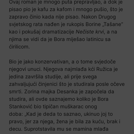
Ovaj roman je mnogo puta prepravljao, a dok je
pisao pio je kafu za kafom i mnogo pušio, što je
zapravo činio kada nije pisao. Nakon Drugog
svjetskog rata nađen je rukopis Borine „Tašane“
kao i pokušaj dramatizacije
Nečiste krvi
, a na
njima se vidi da je Bora miješao latinicu sa
ćirilicom.
Bio je jako konzervativan, a o tome svjedoče
njegovi unuci. Njegova najmlađa kći Ružica je
jedina završila studije, ali prije svega
zahvaljujući činjenici što je studirala posle očeve
smrti. Zorina majka Desanka je započela da
studira, ali ovde saznajemo koliko je Bora
Stanković bio tipičan muškarac onog
doba: „Kad je deda to saznao, ukinuo joj to
pravo, jer za njega, žena je bila za kuću, brak i
decu. Suprotstavila mu se mamina mlađa