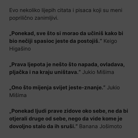
Evo nekoliko lijepih citata i pisaca koji su meni
poprilično zanimljivi.
„Ponekad, sve što si morao da učiniš kako bi
bio nečiji spasioc jeste da postojiš.“
Keigo
Higašino
„Prava ljepota je nešto što napada, ovladava,
pljačka i na kraju uništava.“
Jukio Mišima
„Ono što mijenja svijet jeste-znanje.“
Jukio
Mišima
„Ponekad ljudi prave zidove oko sebe, ne da bi
otjerali druge od sebe, nego da vide kome je
dovoljno stalo da ih sruši.“
Banana Jošimoto