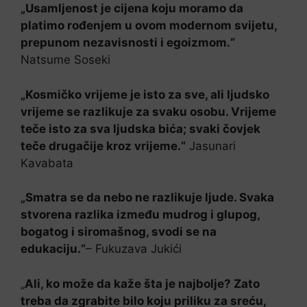
„Usamljenost je cijena koju moramo da
platimo rođenjem u ovom modernom svijetu,
prepunom nezavisnosti i egoizmom.“
Natsume Soseki
„Kosmičko vrijeme je isto za sve, ali ljudsko
vrijeme se razlikuje za svaku osobu. Vrijeme
teče isto za sva ljudska bića; svaki čovjek
teče drugačije kroz vrijeme.“
Jasunari
Kavabata
„Smatra se da nebo ne razlikuje ljude. Svaka
stvorena razlika između mudrog i glupog,
bogatog i siromašnog, svodi se na
edukaciju.“
– Fukuzava Jukići
„
Ali, ko može da kaže šta je najbolje? Zato
treba da zgrabite bilo koju priliku za sreću,