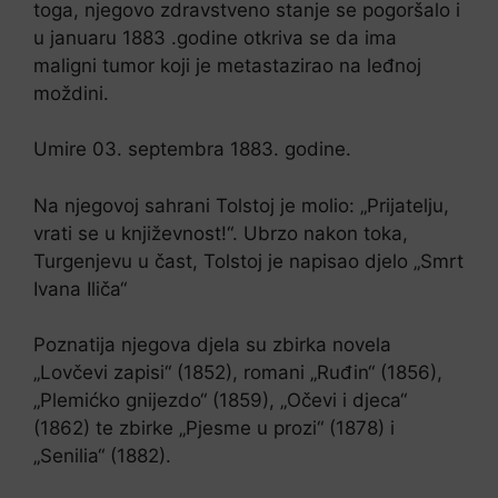
toga, njegovo zdravstveno stanje se pogoršalo i
u januaru 1883 .godine otkriva se da ima
maligni tumor koji je metastazirao na leđnoj
moždini.
Umire 03. septembra 1883. godine.
Na njegovoj sahrani Tolstoj je molio: „Prijatelju,
vrati se u književnost!“. Ubrzo nakon toka,
Turgenjevu u čast, Tolstoj je napisao djelo „Smrt
Ivana Iliča“
Poznatija njegova djela su zbirka novela
„Lovčevi zapisi“ (1852), romani „Ruđin“ (1856),
„Plemićko gnijezdo“ (1859), „Očevi i djeca“
(1862) te zbirke „Pjesme u prozi“ (1878) i
„Senilia“ (1882).