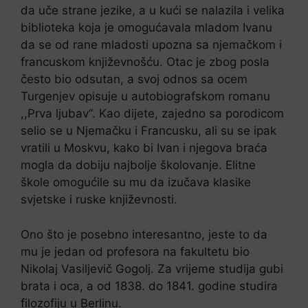
da uče strane jezike, a u kući se nalazila i velika
biblioteka koja je omogućavala mladom Ivanu
da se od rane mladosti upozna sa njemačkom i
francuskom književnošću. Otac je zbog posla
često bio odsutan, a svoj odnos sa ocem
Turgenjev opisuje u autobiografskom romanu
,,Prva ljubav“. Kao dijete, zajedno sa porodicom
selio se u Njemačku i Francusku, ali su se ipak
vratili u Moskvu, kako bi Ivan i njegova braća
mogla da dobiju najbolje školovanje. Elitne
škole omogućile su mu da izučava klasike
svjetske i ruske književnosti.
Ono što je posebno interesantno, jeste to da
mu je jedan od profesora na fakultetu bio
Nikolaj Vasiljevič Gogolj. Za vrijeme studija gubi
brata i oca, a od 1838. do 1841. godine studira
filozofiju u Berlinu.