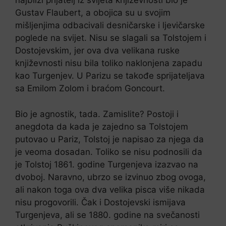
najbliži prijatelj iz svijeta književnosti bio je
Gustav Flaubert, a obojica su u svojim
mišljenjima odbacivali desničarske i ljevičarske
poglede na svijet. Nisu se slagali sa Tolstojem i
Dostojevskim, jer ova dva velikana ruske
književnosti nisu bila toliko naklonjena zapadu
kao Turgenjev. U Parizu se takođe sprijateljava
sa Emilom Zolom i braćom Goncourt.
Bio je agnostik, tada. Zamislite? Postoji i
anegdota da kada je zajedno sa Tolstojem
putovao u Pariz, Tolstoj je napisao za njega da
je veoma dosadan. Toliko se nisu podnosili da
je Tolstoj 1861. godine Turgenjeva izazvao na
dvoboj. Naravno, ubrzo se izvinuo zbog ovoga,
ali nakon toga ova dva velika pisca više nikada
nisu progovorili. Čak i Dostojevski ismijava
Turgenjeva, ali se 1880. godine na svečanosti