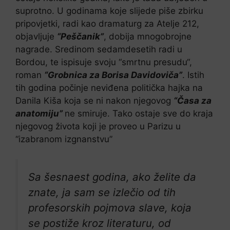
suprotno. U godinama koje slijede piše zbirku
pripovjetki, radi kao dramaturg za Atelje 212,
objavljuje
“Peščanik”
, dobija mnogobrojne
nagrade. Sredinom sedamdesetih radi u
Bordou, te ispisuje svoju “smrtnu presudu“,
roman
“Grobnica za Borisa Davidoviča”
. Istih
tih godina počinje neviđena politička hajka na
Danila Kiša koja se ni nakon njegovog
“Časa za
anatomiju”
ne smiruje. Tako ostaje sve do kraja
njegovog života koji je proveo u Parizu u
“izabranom izgnanstvu”
Sa šesnaest godina, ako želite da
znate, ja sam se izlečio od tih
profesorskih pojmova slave, koja
se postiže kroz literaturu, od