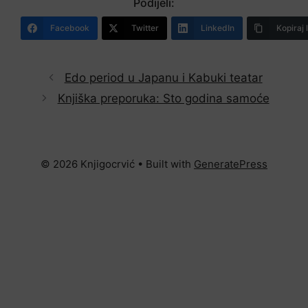
Podijeli:
Facebook
Twitter
LinkedIn
Kopiraj 
Edo period u Japanu i Kabuki teatar
Knjiška preporuka: Sto godina samoće
© 2026 Knjigocrvić
• Built with
GeneratePress