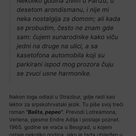
Nekoliko godina živim u Parizu, u
desetom arondismanu, i nije mi
neka nostalgija za domom; ali kada
se probudim, često ne znam gde
sam: čujem sunarodnike kako viču
jedni na druge na ulici, a sa
kasetofona automobila koji su
parkirani ispod mog prozora čuju
se zvuci usne harmonike.
Nakon toga odlazi u Strazbur, gdje radi kao
lektor za srpskohrvatski jezik. Tu piše svoj treći
roman
“Bašta, pepeo”
. Prevodi Lotreamona,
Verlena, pjesme Endre Adija i postaje poznat.
1965. godine se vraća u Beograd, u kojem
ostaje nekoliko godina, iako je tada ubijeđen u