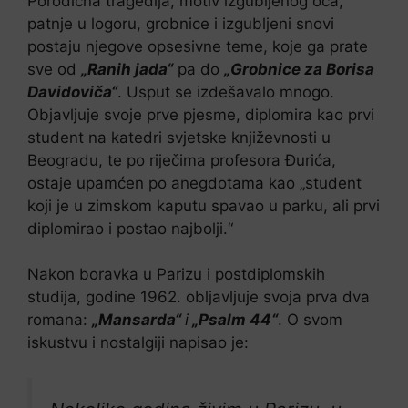
Porodična tragedija, motiv izgubljenog oca,
patnje u logoru, grobnice i izgubljeni snovi
postaju njegove opsesivne teme, koje ga prate
sve od
„Ranih jada“
pa do
„Grobnice za Borisa
Davidoviča“
. Usput se izdešavalo mnogo.
Objavljuje svoje prve pjesme, diplomira kao prvi
student na katedri svjetske književnosti u
Beogradu, te po riječima profesora Đurića,
ostaje upamćen po anegdotama kao „student
koji je u zimskom kaputu spavao u parku, ali prvi
diplomirao i postao najbolji.“
Nakon boravka u Parizu i postdiplomskih
studija, godine 1962. obljavljuje svoja prva dva
romana:
„Mansarda“
i
„Psalm 44“
. O svom
iskustvu i nostalgiji napisao je: