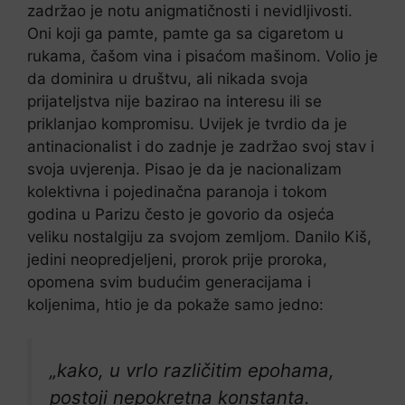
zadržao je notu anigmatičnosti i nevidljivosti.
Oni koji ga pamte, pamte ga sa cigaretom u
rukama, čašom vina i pisaćom mašinom. Volio je
da dominira u društvu, ali nikada svoja
prijateljstva nije bazirao na interesu ili se
priklanjao kompromisu. Uvijek je tvrdio da je
antinacionalist i do zadnje je zadržao svoj stav i
svoja uvjerenja. Pisao je da je nacionalizam
kolektivna i pojedinačna paranoja i tokom
godina u Parizu često je govorio da osjeća
veliku nostalgiju za svojom zemljom. Danilo Kiš,
jedini neopredjeljeni, prorok prije proroka,
opomena svim budućim generacijama i
koljenima, htio je da pokaže samo jedno:
„kako, u vrlo različitim epohama,
postoji nepokretna konstanta.