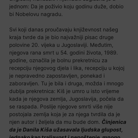
jednom: Da je poživio koju godinu duže, dobio
bi Nobelovu nagradu.
Svi koji danas proučavaju književnost našeg
kraja tvrde da je bio najvažniji pisac druge
polovine 20. vijeka u Jugoslaviji. Međutim,
njegova rana smrt u 54. godini života, 1989.
godine, označila je bolnu prekretnicu za
recepciju njegovog djela i lika, recepciju u kojoj
je nepravedno zapostavljen, ponekad i
zaboravljen. Tu je bila i druga, možda i mnogo
dublja prekretnica: Kiš je umro u isto vrijeme
kada je njegova zemlja, Jugoslavija, počela da
se raspada. Poslije njegove smrti više nije
postojala zemlja koja je za njega tvrdila da je
njen autor i željela da mu bude dom.
Činjenica
da je Danila Kiša užasavala ljudska glupost,
jednako kao traljavost i nepoštenje, mnogo