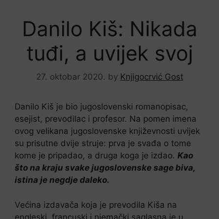
Danilo Kiš: Nikada
tuđi, a uvijek svoj
27. oktobar 2020.
by
Knjigocrvić Gost
Danilo Kiš je bio jugoslovenski romanopisac,
esejist, prevodilac i profesor. Na pomen imena
ovog velikana jugoslovenske književnosti uvijek
su prisutne dvije struje: prva je svađa o tome
kome je pripadao, a druga koga je izdao.
Kao
što na kraju svake jugoslovenske sage biva,
istina je negdje daleko.
Većina izdavača koja je prevodila Kiša na
engleski, francuski i njemački saglasna je u