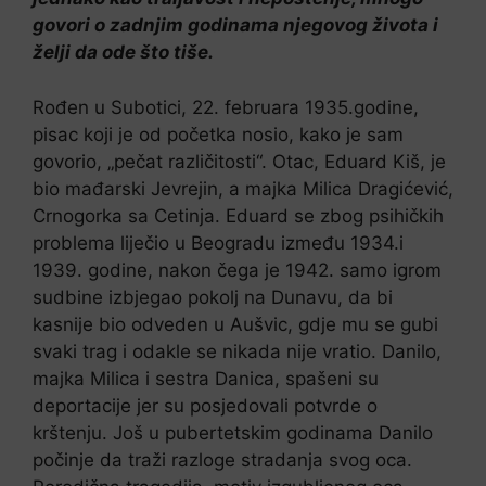
govori o zadnjim godinama njegovog života i
želji da ode što tiše.
Rođen u Subotici, 22. februara 1935.godine,
pisac koji je od početka nosio, kako je sam
govorio, „pečat različitosti“. Otac, Eduard Kiš, je
bio mađarski Jevrejin, a majka Milica Dragićević,
Crnogorka sa Cetinja. Eduard se zbog psihičkih
problema liječio u Beogradu između 1934.i
1939. godine, nakon čega je 1942. samo igrom
sudbine izbjegao pokolj na Dunavu, da bi
kasnije bio odveden u Aušvic, gdje mu se gubi
svaki trag i odakle se nikada nije vratio. Danilo,
majka Milica i sestra Danica, spašeni su
deportacije jer su posjedovali potvrde o
krštenju. Još u pubertetskim godinama Danilo
počinje da traži razloge stradanja svog oca.