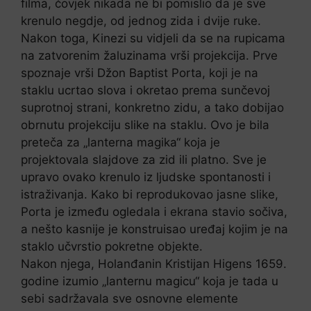
filma, čovjek nikada ne bi pomislio da je sve
krenulo negdje, od jednog zida i dvije ruke.
Nakon toga, Kinezi su vidjeli da se na rupicama
na zatvorenim žaluzinama vrši projekcija. Prve
spoznaje vrši Džon Baptist Porta, koji je na
staklu ucrtao slova i okretao prema sunčevoj
suprotnoj strani, konkretno zidu, a tako dobijao
obrnutu projekciju slike na staklu. Ovo je bila
preteča za „lanterna magika“ koja je
projektovala slajdove za zid ili platno. Sve je
upravo ovako krenulo iz ljudske spontanosti i
istraživanja. Kako bi reprodukovao jasne slike,
Porta je između ogledala i ekrana stavio sočiva,
a nešto kasnije je konstruisao uređaj kojim je na
staklo učvrstio pokretne objekte.
Nakon njega, Holanđanin Kristijan Higens 1659.
godine izumio „lanternu magicu“ koja je tada u
sebi sadržavala sve osnovne elemente