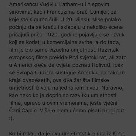
Amerikancu Vudvilu Latham-u i njegovim
sinovima, kao i Francuzima braći Lumijer, za
koje ste sigurno čuli. U 20. vijeku, slike polako
počinju da se kreću i sklapaju u nekoliko scena
pričajuči priču. 1920. godine pojavljuje se i zvuk
koji se koristi u komercijalne svrhe, a do tada,
film je bio samo vizuelna umjetnost. Razvitak
evropskog filma prekida Prvi svjetski rat, ali zato
u Americi kreće da cvjeta poznati Holivud. Ipak
se Evropa trudi da sustigne Ameriku, pa tako do
kraja dvadesetih, ova dva žarišta filmske
umjetnosti bivaju na jednakom nivou. Naravno,
kao neko ko je doprinjeo razvitku umjetnosti
filma, upravo u ovim vremenima, jeste vječni
Čarli Čaplin. Više o njemu ćemo pisati drugi put
:).
Ko bi rekao da je ova umjetnost krenula iz Kine,