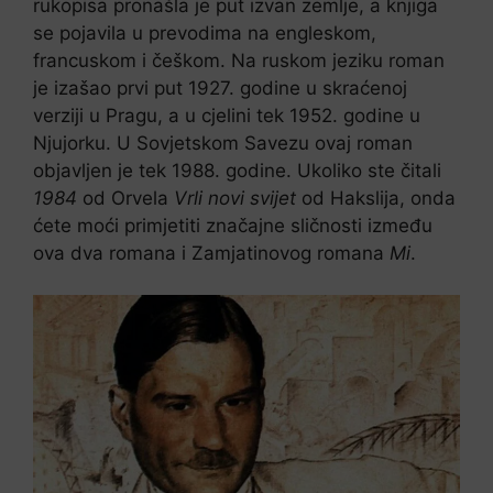
rukopisa pronašla je put izvan zemlje, a knjiga
se pojavila u prevodima na engleskom,
francuskom i češkom. Na ruskom jeziku roman
je izašao prvi put 1927. godine u skraćenoj
verziji u Pragu, a u cjelini tek 1952. godine u
Njujorku. U Sovjetskom Savezu ovaj roman
objavljen je tek 1988. godine. Ukoliko ste čitali
1984
od Orvela
Vrli novi svijet
od Hakslija, onda
ćete moći primjetiti značajne sličnosti između
ova dva romana i Zamjatinovog romana
Mi
.