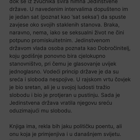
dok se iz zvučnika svira himna Jedinstvene
države. U navedenim intervalima dopušteno im
je jedan sat (poznat kao ‘sat seksa’) da spuste
zavjese oko svojih staklenih stanova. Braka,
naravno, nema, iako se seksualni život ne čini
potpuno promiskuitetnim. Jedinstvenom
državom vlada osoba poznata kao Dobročinitelj,
koju godišnje ponovno bira cjelokupno
stanovništvo, pri čemu je glasovanje uvijek
jednoglasno. Vodeći princip države je da su
sreća i sloboda nespojive. U rajskom vrtu čovjek
je bio sretan, ali je u svojoj ludosti tražio
slobodu i bio je protjeran u pustinju. Sada je
Jedinstvena država vratila njegovu sreću
oduzimajući mu slobodu.
Knjiga ima, rekla bih jaku političku poentu, ali
onu koja je primjenjiva i u današnjem svijetu.