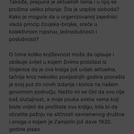
Takođe, prepuna je aktuelnih tema i u njoj se
prožima veliko pitanje: Šta je uopšte sloboda?
Kako je moguće da u organizovanoj zajednici
vlada princip čovjeka-brojke, sreće u
kolektivnom ropstvu, jednodušnosti i
poslušnosti?
O tome koliko književnost može da opisuje i
oblikuje svijet u kojem živimo proizilazi iz
činjenice da je ova knjiga još uvijek aktuelna,
tačnije kroz nekoliko posljednjih godina pronašla
je svoj put do novih izdanja i korica na našem
govornom području. Nešto mi se čini da ovo nije
baš slučajnost, a moje pouka svima vama koji
biste voljeli da pročitate ovu knjigu, bila bi da
obratite pažnju na sličnosti savremenog društva
i onoga o kojem je Zamjatin još dave 1920.
godine pisao.