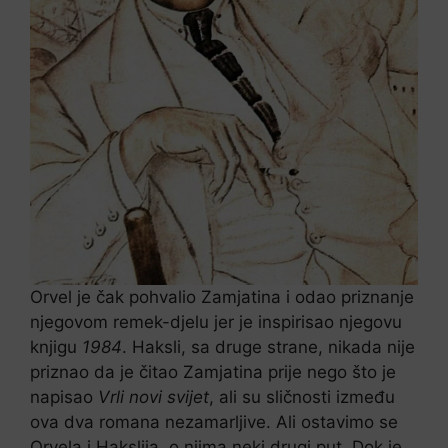
Orvel je čak pohvalio Zamjatina i odao priznanje
njegovom remek-djelu jer je inspirisao njegovu
knjigu
1984
. Haksli, sa druge strane, nikada nije
priznao da je čitao Zamjatina prije nego što je
napisao
Vrli novi svijet
, ali su sličnosti između
ova dva romana nezamarljive. Ali ostavimo se
Orvela i Hakslija, o njima neki drugi put. Dok je