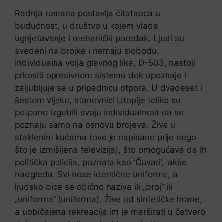
Radnja romana postavlja čitataoca u
budućnost, u društvo u kojem vlada
ugnjetavanje i mehanički poredak. Ljudi su
svedeni na brojke i nemaju slobodu.
Individualna volja glavnog lika, D-503, nastoji
prkositi opresivnom sistemu dok upoznaje i
zaljubljuje se u pripadnicu otpora. U dvadeset i
šestom vijeku, stanovnici Utopije toliko su
potpuno izgubili svoju individualnost da se
poznaju samo na osnovu brojeva. Žive u
staklenim kućama (ovo je napisano prije nego
što je izmišljena televizija), što omogućava da ih
politička policija, poznata kao ‘Čuvari’, lakše
nadgleda. Svi nose identične uniforme, a
ljudsko biće se obično naziva ili „broj“ ili
„uniforma“ (uniforma). Žive od sintetičke hrane,
a uobičajena rekreacija im je marširati u četvero