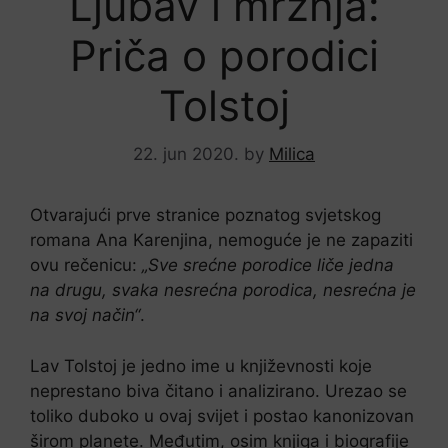
Ljubav i mržnja:
Priča o porodici
Tolstoj
22. jun 2020.
by
Milica
Otvarajući prve stranice poznatog svjetskog
romana Ana Karenjina, nemoguće je ne zapaziti
ovu rečenicu:
„Sve srećne porodice liče jedna
na drugu, svaka nesrećna porodica, nesrećna je
na svoj način“
.
Lav Tolstoj je jedno ime u književnosti koje
neprestano biva čitano i analizirano. Urezao se
toliko duboko u ovaj svijet i postao kanonizovan
širom planete. Međutim, osim knjiga i biografije