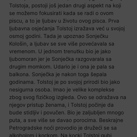
Tolstoja, postoji još jedan drugi aspekt na koji
se možemo fokusirati kada se radi o ovom
piscu, a to je ljubav u životu ovog pisca. Prva
ljubavna osjećanja Tolstoj izražava već u svojoj
osmoj godini. Tada je upoznao Sonječku
Kološin, a ljubav se sve više povećavala sa
vremenom. U jednom trenutku bio je jako
ljubomoran jer je Sonječka razgovarala sa
drugim momkom. Udario je i ona je pala sa
balkona. Sonječka je nakon toga šepala
godinama. Tolstoj je po svojoj prirodi bio jako
nesigurna osoba. Imao je velike komplekse
zbog svog fizičkog izgleda. Ovo se odražava na
njegov pristup ženama, i Tolstoj počinje da
bude stidljiv i povučen. Bio je zaljubljen mnogo
puta, a sve više se davao porocima. Beskrajne
Petrogradske noći provodio je družeći se sa
alkoholom i kockom. Na kocki Tolstoj gubi