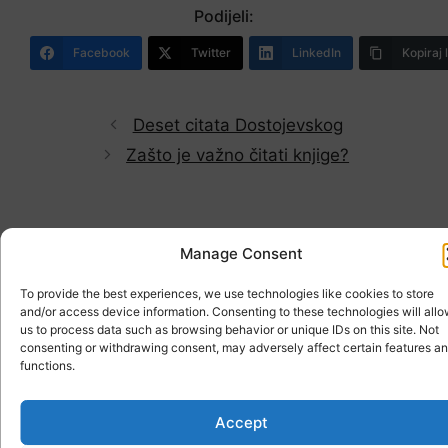
Podijeli:
Facebook
Twitter
LinkedIn
Kopiraj 
Deset citata Dostojevskog
Zašto je važno čitati knjige?
© 2026 Knjigocrvić
• Built with
GeneratePress
Manage Consent
To provide the best experiences, we use technologies like cookies to store
and/or access device information. Consenting to these technologies will all
us to process data such as browsing behavior or unique IDs on this site. Not
consenting or withdrawing consent, may adversely affect certain features a
functions.
Accept