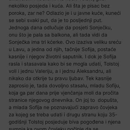
nekoliko posjeda i kuća. Ali šta je pisac bez
poroka, zar ne? Odlazio je i u javne kuće, kuneći
se sebi svaki put, da je to posljednji put.
Jednoga dana odlučuje da posjeti Sonječku,
onu što je pala sa balkona, ali tada vidi da
Sonječka ima tri kćerke. Ovo izaziva veliku sreću
u Lavu, a jedna od njih, tačnije Sofija, postaće
kasnije i njegov životni saputnik. I dok je Sofija
rasla i stasavala kako bi se mogla udati, Tolstoj
voli i jednu Valeriju, a i jednu Aleksandru, ali
nikako da otkrije tu pravu ljubav. Tek kasnije
zaprosio je, tada dovoljno stasalu, mladu Sofiju,
koja ga par dana prije vjenčanja moli da pročita
stranice njegovog dnevnika. On joj to dopušta,
a mlada Sofija ne poznavajući zapravo čovjeka
za kojeg se treba udati i drugu stranu koju 35-
godišnji Tolstoj posjeduje biva pogođena i njena
sumnja ka ovom čovjeku počinje da se