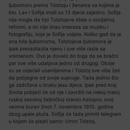
ljubomoru prema Tolstoju i ženama sa kojima je
bio. Lav i Sofija imali su 13 djece zajedno. Sofija
nije mogla da trpi Tolstojeve ideje o socijalnoj
reformi, a on nije imao interesa za muziku i
fotografiju, koje je Sofija voljela. Koliko god da je
ona bila ljubomorna, Tolstojeva ljubomora je
ipak prevazilazila njenu i sve više rasla sa
vremenom. Ovo je dovelo do toga da se bračni
par sve više udaljava jedno od drugog. Oboje
su se osjećali usamljenima i Tolstoj sve više želi
da pobjegne od svoje supruge. Tada jedino što
ga zadržava u braku jesu djeca. Ipak pred kraj
života pobjeći će od nje i završiti na nekoj maloj
ruskoj seoskoj željničkoj stanici Astopov, svoj
veoma buran život 7. novembra 1910. godine
zbog upale pluća. Sofija će tada primiti telegram
u kojem će pisati samo: Umro Tolstoj.