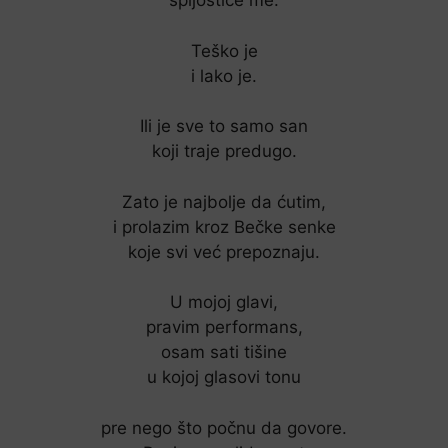
spljoštiće me.
Teško je
i lako je.
Ili je sve to samo san
koji traje predugo.
Zato je najbolje da ćutim,
i prolazim kroz Bečke senke
koje svi već prepoznaju.
U mojoj glavi,
pravim performans,
osam sati tišine
u kojoj glasovi tonu
pre nego što počnu da govore.