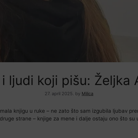
i ljudi koji pišu: Željka
27. april 2025.
by
Milica
mala knjigu u ruke – ne zato što sam izgubila ljubav pre
druge strane – knjige za mene i dalje ostaju ono što su uv