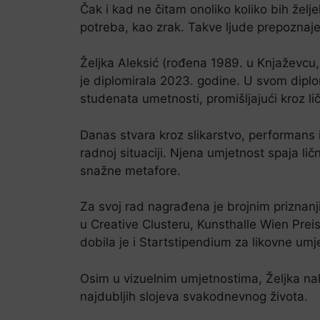
Čak i kad ne čitam onoliko koliko bih želje
potreba, kao zrak. Takve ljude prepoznaje
Željka Aleksić (rođena 1989. u Knjaževcu, 
je diplomirala 2023. godine. U svom dipl
studenata umetnosti, promišljajući kroz li
Danas stvara kroz slikarstvo, performans 
radnoj situaciji. Njena umjetnost spaja li
snažne metafore.
Za svoj rad nagrađena je brojnim prizna
u Creative Clusteru, Kunsthalle Wien Prei
dobila je i Startstipendium za likovne umje
Osim u vizuelnim umjetnostima, Željka nala
najdubljih slojeva svakodnevnog života.