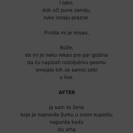
I tako,
dok oči pune zemlju,
ruke ostaju prazne.
Prošla mi je misao,
Bože,
da mi je neko rekao pre par godina
da ću napisati rodoljubivu pesmu
smejala bih se samoj sebi
u lice.
AFTER
ja sam ta žena
koja je napravila žurku u svom kupatilu
napunila kadu
do vrha