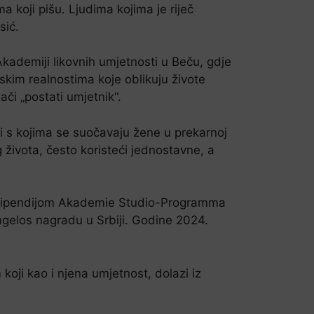
a koji pišu. Ljudima kojima je riječ
sić.
Akademiji likovnih umjetnosti u Beču, gdje
kim realnostima koje oblikuju živote
či „postati umjetnik“.
ti s kojima se suočavaju žene u prekarnoj
 života, često koristeći jednostavne, a
 stipendijom Akademie Studio-Programma
angelos nagradu u Srbiji. Godine 2024.
koji kao i njena umjetnost, dolazi iz