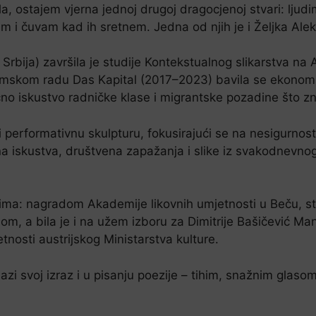
la, ostajem vjerna jednoj drugoj dragocjenoj stvari: ljudim
m i čuvam kad ih sretnem. Jedna od njih je i Željka Alek
Srbija) završila je studije Kontekstualnog slikarstva na 
omskom radu Das Kapital (2017–2023) bavila se ekonoms
čno iskustvo radničke klase i migrantske pozadine što zna
i performativnu skulpturu, fokusirajući se na nesigurnos
čna iskustva, društvena zapažanja i slike iz svakodnevnog
njima: nagradom Akademije likovnih umjetnosti u Beču,
som, a bila je i na užem izboru za Dimitrije Bašičević M
tnosti austrijskog Ministarstva kulture.
zi svoj izraz i u pisanju poezije – tihim, snažnim glasom 