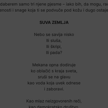
daberem samo tri njene pjesme – iako bih, da mogu, rado
enosti i snage koja ti se podvuče pod kožu i dugo ostaje
SUVA ZEMLJA
Nebo se savija nisko
Ili sluša,
Ili škripi,
Ili pada?
Mekana opna dodiruje
ko oblačić s kraja sveta,
sruši se na glavu
kao voda koja uvek odnese
i zaboravi.
Kao mlaz neizgovorenih reči,
kao demokratsko društvo.