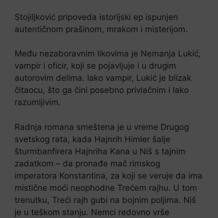
Stojiljković pripoveda istorijski ep ispunjen
autentičnom prašinom, mrakom i misterijom.
Među nezaboravnim likovima je Nemanja Lukić,
vampir i oficir, koji se pojavljuje i u drugim
autorovim delima. Iako vampir, Lukić je blizak
čitaocu, što ga čini posebno privlačnim i lako
razumljivim.
Radnja romana smeštena je u vreme Drugog
svetskog rata, kada Hajnrih Himler šalje
šturmbanfirera Hajnriha Kana u Niš s tajnim
zadatkom – da pronađe mač rimskog
imperatora Konstantina, za koji se veruje da ima
mistične moći neophodne Trećem rajhu. U tom
trenutku, Treći rajh gubi na bojnim poljima. Niš
je u teškom stanju. Nemci redovno vrše