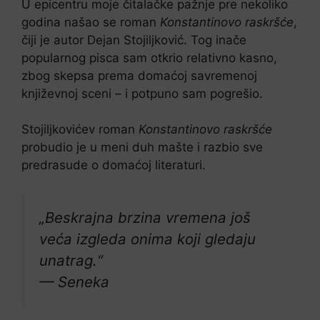
U epicentru moje čitalačke pažnje pre nekoliko
godina našao se roman
Konstantinovo raskršće
,
čiji je autor Dejan Stojiljković. Tog inače
popularnog pisca sam otkrio relativno kasno,
zbog skepsa prema domaćoj savremenoj
književnoj sceni – i potpuno sam pogrešio.
Stojiljkovićev roman
Konstantinovo raskršće
probudio je u meni duh mašte i razbio sve
predrasude o domaćoj literaturi.
„Beskrajna brzina vremena još
veća izgleda onima koji gledaju
unatrag.“
— Seneka