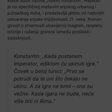
klasik autor naziva „niškim romanom“. Napisan
je na specifičnoj mešavini srpskog urbanog i
južnjačkog duha, i predstavlja jedno od najboljih
ostvarenja srpske književnosti 21. veka. Roman
govori o stvarnosti obavijenoj maglom, raspletu
istorije i rušenju granica između prošlosti i
sadašnjosti.
Konstantin: „Kada postanem
imperator, ediktom ću ukinuti igre.“
Čovek u beloj tunici: „Prvo se
potrudi da te oni što čekaju ne
ukinu. A za igre ne brini – one su
večne. Kada igara ne bude, neće
više biti ni Rima.“