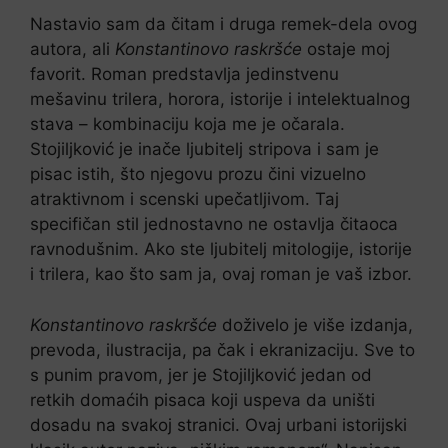
Nastavio sam da čitam i druga remek-dela ovog
autora, ali
Konstantinovo raskršće
ostaje moj
favorit. Roman predstavlja jedinstvenu
mešavinu trilera, horora, istorije i intelektualnog
stava – kombinaciju koja me je očarala.
Stojiljković je inače ljubitelj stripova i sam je
pisac istih, što njegovu prozu čini vizuelno
atraktivnom i scenski upečatljivom. Taj
specifičan stil jednostavno ne ostavlja čitaoca
ravnodušnim. Ako ste ljubitelj mitologije, istorije
i trilera, kao što sam ja, ovaj roman je vaš izbor.
Konstantinovo raskršće
doživelo je više izdanja,
prevoda, ilustracija, pa čak i ekranizaciju. Sve to
s punim pravom, jer je Stojiljković jedan od
retkih domaćih pisaca koji uspeva da uništi
dosadu na svakoj stranici. Ovaj urbani istorijski