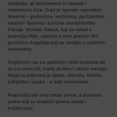
streljanja, ali istovremeno ih napada i
misteriozno biće. Grad je ispunjen raznolikim
likovima – grešnicima, vešticama, partizanima,
lokalnim tipovima i borcima monarhističke
frakcije. Istorijski Naisus, koji se nalazi u
podnožju Niša, zajedno s ovim gradom čini
pozornicu događaja koji se odvijaju u različitim
vremenima.
Stojiljković nas na upečatljiv način podseća da
su svi ratovi isti, mada se likovi i ratnici menjaju.
Njegova pripovest je epska, slikovita, filmska,
južnjačka i srpska – a ipak univerzalna.
Preporučio bih ovaj roman svima, a posebno
onima koji su skeptični prema istoriji i
književnosti.